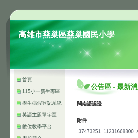
高雄市燕巢區燕巢國民小學
:::
:::
首頁
公告區
-
最新消
115小一新生專區
學生病假登記系統
閩南語認證
英語主題單字區
附件
數位教學平台
37473251_11231668800_A