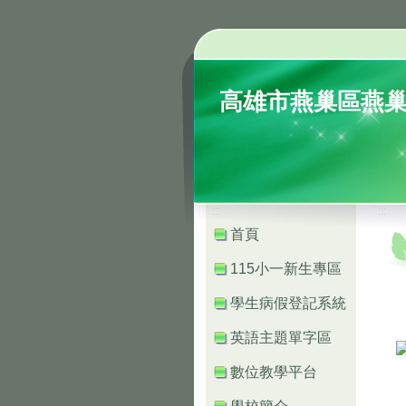
高雄市燕巢區燕
:::
:::
首頁
115小一新生專區
學生病假登記系統
英語主題單字區
數位教學平台