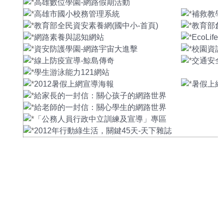
高雄數位學園-網路假期活動
高雄市國小校務管理系統
補救教
教育部全民資安素養網(國中小-首頁)
教育部
網路素養與認知網站
EcoL
資安防護學園-網路宇宙大進擊
校園資
線上防疫宣導-鯨島傳奇
交通安
學生游泳能力121網站
2012暑假上網宣導海報
暑假上
給家長的一封信：關心孩子的網路世界
給老師的一封信：關心學生的網路世界
「公務人員行政中立訓練及宣導」專區
2012年行動綠生活，關鍵45天-天下雜誌