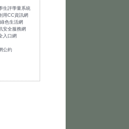
學生評學量系統
創用CC資訊網
ife綠色生活網
訊安全服務網
全入口網
網公約