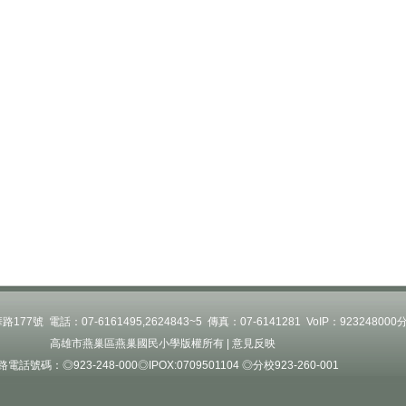
 電話：07-6161495,2624843~5 傳真：07-6141281 VoIP：
923248000
高雄市燕巢區燕巢國民小學版權所有 |
意見反映
路電話號碼：◎923-248-000◎IPOX:0709501104 ◎分校923-260-001